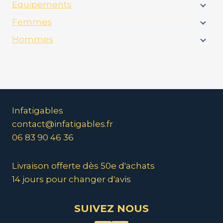
Equipements
Femmes
Hommes
Infatigables
contact@infatigables.fr
06 83 90 46 36
Livraison offerte dès 50e d'achats
14 jours pour changer d'avis
SUIVEZ NOUS