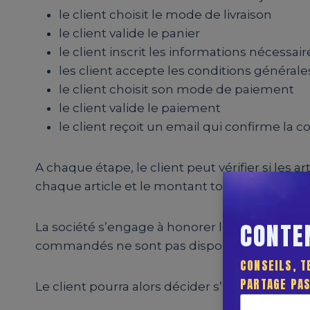
le client choisit le mode de livraison
le client valide le panier
le client inscrit les informations nécessai
les client accepte les conditions général
le client choisit son mode de paiement
le client valide le paiement
le client reçoit un email qui confirme l
A chaque étape, le client peut vérifier si les ar
chaque article et le montant total de la com
CONTEN
La société s’engage à honorer les commandes r
commandés ne sont pas disponibles à la vente, 
CONSEILS, T
PARTAGE PAS
Le client pourra alors décider s’il souhaite :