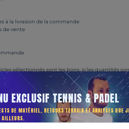
res à la livraison de la commande
es de vente
a commande
ticles sélectionnés sont les bons, si les quantités son
mande.
U EXCLUSIF TENNIS & PADEL
eçues sur le site internet uniquement dans la limit
la société Duflot Sport informera le client par emai
ESTS DE MATÉRIEL, RETOURS TERRAIN ET ANALYSES QUE J
 AILLEURS.