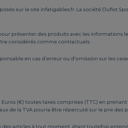
sés sur le site infatigables.fr. La société Duflot Spo
 pour présenter des produits avec les informations les
être considérés comme contractuels.
sponsable en cas d’erreur ou d’omission sur les cara
x en Euros (€) toutes taxes comprises (TTC) en prena
 de la TVA pourra être répercuté sur le prix des p
ix des articles à tout moment, étant toutefois entend