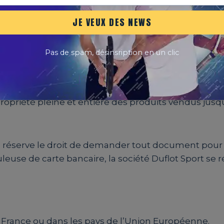
jours après le paiement)
JE VEUX DES NEWS
alent.
Pas de spam, désinsription en un clic
 moment de la commande. La société Duflot Sport a
propriété pleine et entière des produits vendus jusqu
se réserve le droit de demander tout document pour vé
uduleuse de carte bancaire, la société Duflot Sport s
en France ou dans les pays de l’Union Européenne.