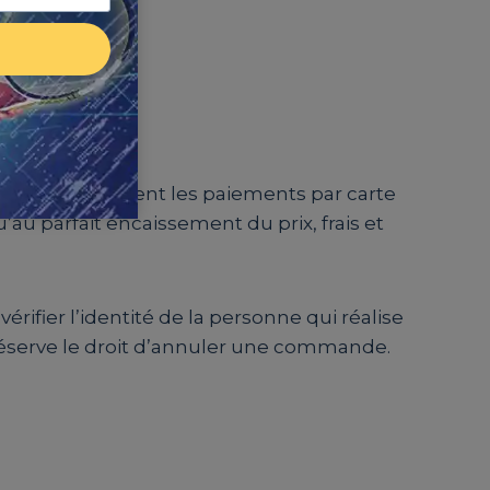
ccepte uniquement les paiements par carte
’au parfait encaissement du prix, frais et
rifier l’identité de la personne qui réalise
e réserve le droit d’annuler une commande.