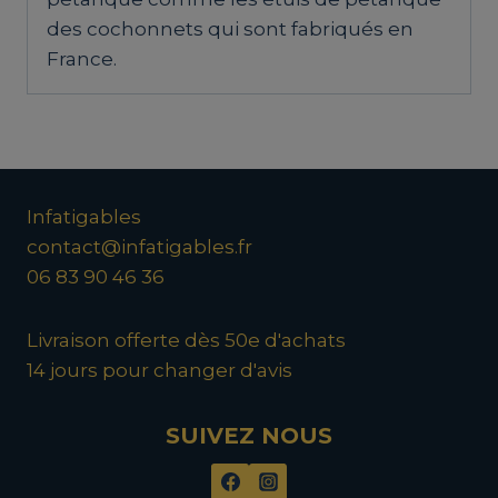
des cochonnets qui sont fabriqués en
France.
Infatigables
contact@infatigables.fr
06 83 90 46 36
Livraison offerte dès 50e d'achats
14 jours pour changer d'avis
SUIVEZ NOUS