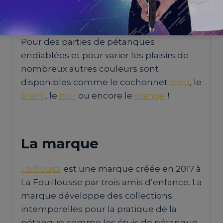
Son diamètre est de 30 millimètres et son
poids est de 15 grammes.
Pour des parties de pétanques
endiablées et pour varier les plaisirs de
nombreux autres couleurs sont
disponibles comme le cochonnet
bleu
, le
blanc
, le
noir
ou encore le
orange
!
La marque
Folhousa
est une marque créée en 2017 à
La Fouillousse par trois amis d’enfance. La
marque développe des collections
intemporelles pour la pratique de la
pétanque comme les étuis de pétanque