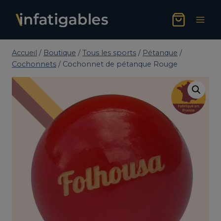
Aller
au
contenu
Accueil
/
Boutique
/
Tous les sports
/
Pétanque
/
Cochonnets
/
Cochonnet de pétanque Rouge