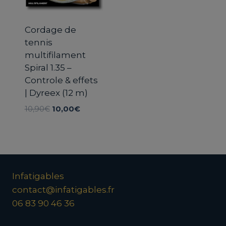
Cordage de
tennis
multifilament
Spiral 1.35 –
Controle & effets
| Dyreex (12 m)
Le
Le
10,90
€
10,00
€
prix
prix
initial
actuel
était :
est :
10,90€.
10,00€.
Infatigables
contact@infatigables.fr
06 83 90 46 36