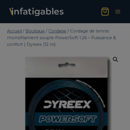
Aller
au
contenu
Accueil
/
Boutique
/
Cordage
/
Cordage de tennis
monofilament souple PowerSoft 1.26 – Puissance &
confort | Dyreex (12 m)