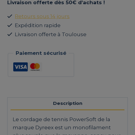
Livraison offerte dès 50€ d'achats !
de
tennis
Retours sous 14 jours
monofilament
Expédition rapide
souple
Livraison offerte à Toulouse
PowerSoft
1.26
–
Paiement sécurisé
Puissance
&
confort
|
Dyreex
(12
Description
m)
Le cordage de tennis PowerSoft de la
marque Dyreex est un monofilament