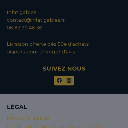
Infatigables
contact@infatigables.fr
06 83 90 46 36
Livraison offerte dès 50e d'achats
14 jours pour changer d'avis
SUIVEZ NOUS
LÉGAL
Mentions légales
Conditions Générales de Ventes (CGV)