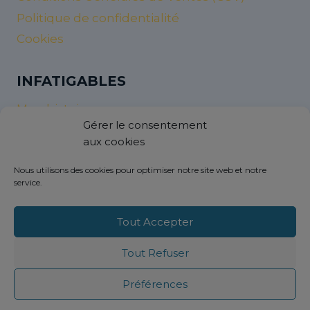
Politique de confidentialité
Cookies
INFATIGABLES
Mon histoire
Gérer le consentement
Nos valeurs et nos objectifs
aux cookies
InfatigaNew’s
Nous utilisons des cookies pour optimiser notre site web et notre
service.
AIDES
Contactez-nous
Tout Accepter
Livraison et retour
Tout Refuser
FAQ réparation raquette padel
Personnalisation vêtements de sport
Préférences
Vous êtes une marque ?