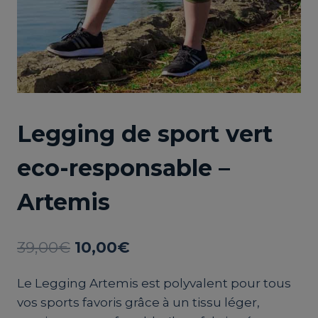
Legging de sport vert
eco-responsable –
Artemis
Le
Le
39,00
€
10,00
€
prix
prix
Le Legging Artemis est polyvalent pour tous
initial
actuel
vos sports favoris grâce à un tissu léger,