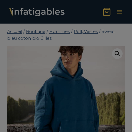
Aller
au
contenu
Accueil
/
Boutique
/
Hommes
/
Pull, Vestes
/
Sweat
bleu coton bio Gilles