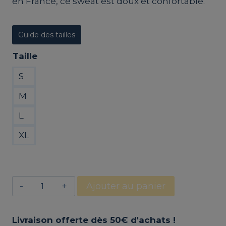
en France, ce sweat est doux et confortable.
Guide des tailles
Taille
S
M
L
XL
quantité
Ajouter au panier
de
Sweat
Livraison offerte dès 50€ d'achats !
bleu