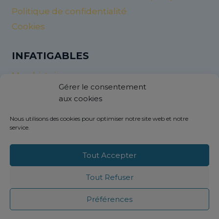
Politique de confidentialité
Cookies
INFATIGABLES
Mon histoire
Gérer le consentement
Nos valeurs et nos objectifs
aux cookies
InfatigaNew’s
Nous utilisons des cookies pour optimiser notre site web et notre
service.
AIDES
Contactez-nous
Tout Accepter
Livraison et retour
Tout Refuser
FAQ réparation raquette padel
Personnalisation vêtements de sport
Préférences
Vous êtes une marque ?