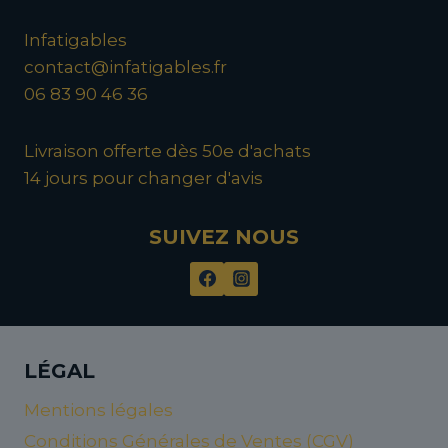
Infatigables
contact@infatigables.fr
06 83 90 46 36
Livraison offerte dès 50e d'achats
14 jours pour changer d'avis
SUIVEZ NOUS
LÉGAL
Mentions légales
Conditions Générales de Ventes (CGV)