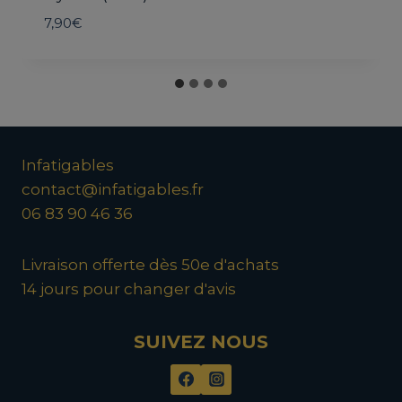
7,90
€
Infatigables
contact@infatigables.fr
06 83 90 46 36
Livraison offerte dès 50e d'achats
14 jours pour changer d'avis
SUIVEZ NOUS