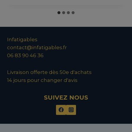
initial
actuel
était :
est :
16,40€.
15,90€.
Infatigables
contact@infatigables.fr
06 83 90 46 36
Livraison offerte dès 50e d'achats
14 jours pour changer d'avis
SUIVEZ NOUS