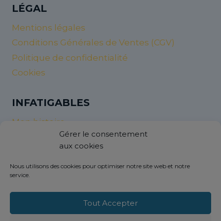
LÉGAL
Mentions légales
Conditions Générales de Ventes (CGV)
Politique de confidentialité
Cookies
INFATIGABLES
Mon histoire
Gérer le consentement
Nos valeurs et nos objectifs
aux cookies
InfatigaNew’s
Nous utilisons des cookies pour optimiser notre site web et notre
service.
AIDES
Contactez-nous
Tout Accepter
Livraison et retour