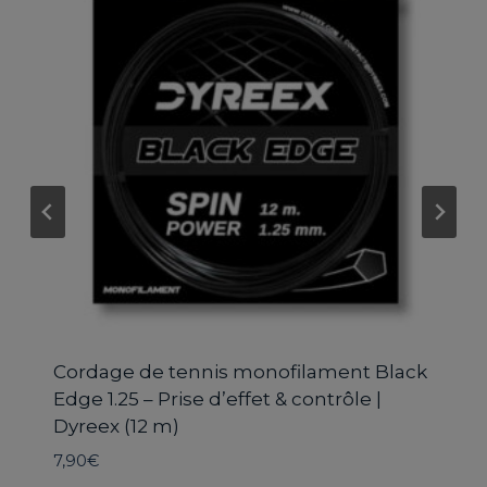
Cordage de tennis multifilament
Perfect Touch 1.30 – Confort & Puissance
| Dyreex (12 m)
Le
Le
16,40
€
15,90
€
prix
prix